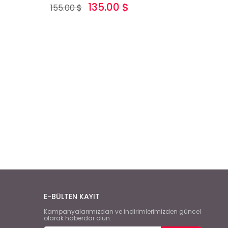
135.00 $
155.00 $
E-BÜLTEN KAYIT
Kampanyalarımızdan ve indirimlerimizden güncel
olarak haberdar olun.