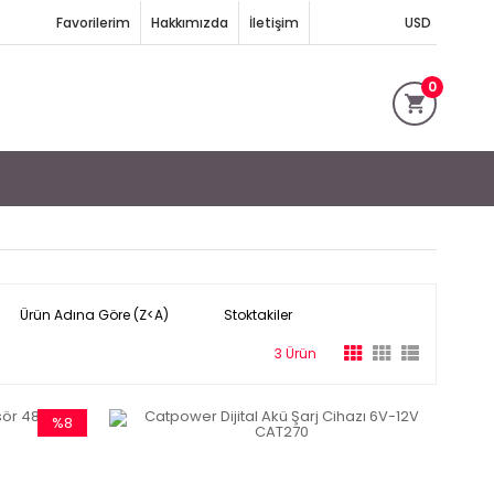
Favorilerim
Hakkımızda
İletişim
USD
0
Ürün Adına Göre (Z<A)
Stoktakiler
3 Ürün
%8
İndirim
%8İndirim