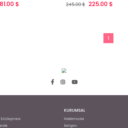
181.00 $
225.00 $
245.00 $
1
KURUMSAL
ş Sözleşmesi
Hakkımızda
enlik
İletişim