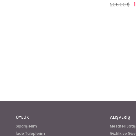
205.00 $
ÜYELİK
ALIŞVERİŞ
Siparişlerim
Mesafeli Satı
İade Taleplerim
Gizlilik ve Güv