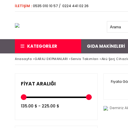
İLETİŞİM
:
0535 010 10 57 / 0224 441 02 26 5000 
KATEGORİLER
GIDA MAKINELERI
Anasayfa
>
GARAJ EKİPMANLARI
>
Servis Takımları
>
Akü Şarj Cihazl
Fiyata Gö
FIYAT ARALIĞI
135.00 $ - 225.00 $