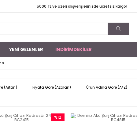
TL ve üzeri alışverişlerinizde ücretsiz kargo!
YENİ GELENLER
İNDİRİMDEKİLER
arı
re (Artan)
Fiyata Göre (Azalan)
Ürün Adına Göre (A>Z)
%12
İndirim
%12İndirim