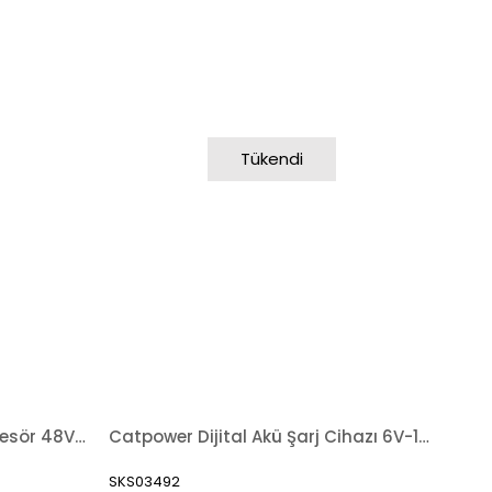
Tükendi
Demiriz Akü Şarj Cihazı Redresör 48V-15A BC4815
Catpower Dijital Akü Şarj Cihazı 6V-12V CAT270
SKS03492