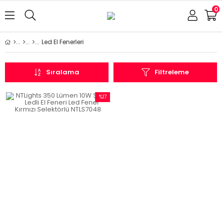
0
Led El Fenerleri
Sıralama
Filtreleme
%17
İndirim
%17İndirim