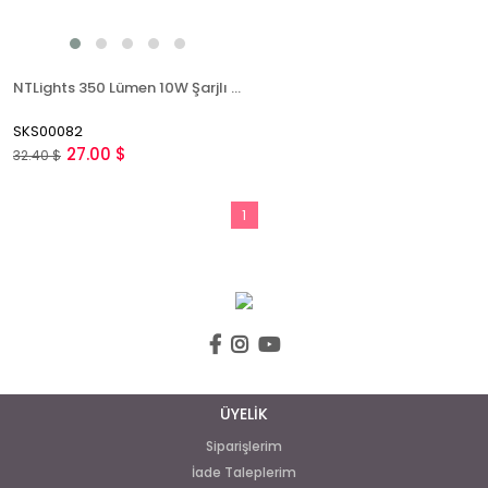
NTLights 350 Lümen 10W Şarjlı Ledli El Feneri Led Fener Kırmızı Selektörlü NTLS7048
SKS00082
27.00 $
32.40 $
1
ÜYELİK
Siparişlerim
İade Taleplerim