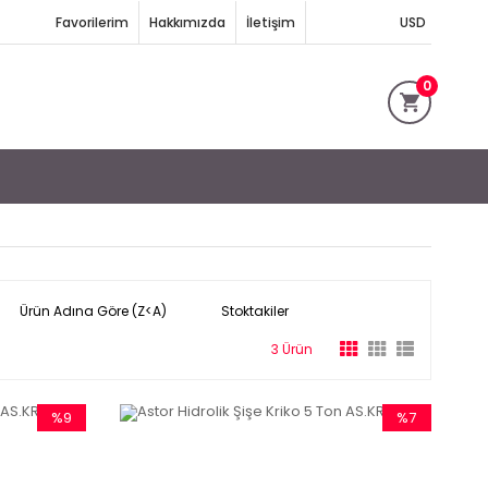
Favorilerim
Hakkımızda
İletişim
USD
0
Ürün Adına Göre (Z<A)
Stoktakiler
3 Ürün
%9
%7
İndirim
İndirim
%9İndirim
%7İndirim