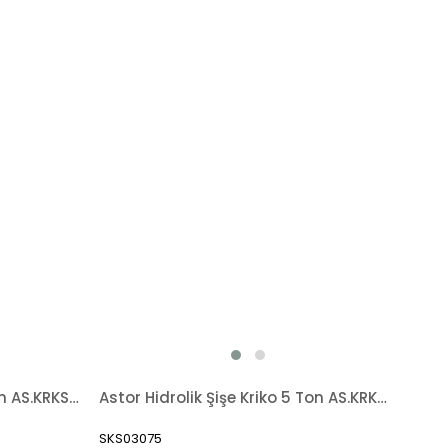
Astor Hidrolik Şişe Kriko 3 Ton AS.KRKS03
Astor Hidrolik Şişe Kriko 5 Ton AS.KRKS05
SKS03075