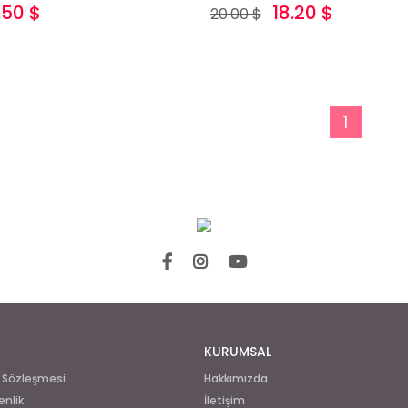
.50 $
18.20 $
20.00 $
1
KURUMSAL
ş Sözleşmesi
Hakkımızda
enlik
İletişim