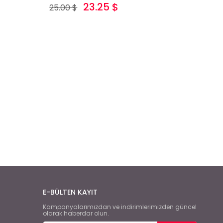
23.25 $
25.00 $
E-BÜLTEN KAYIT
Kampanyalarımızdan ve indirimlerimizden güncel
olarak haberdar olun.