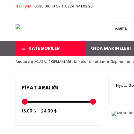
İLETİŞİM
:
0535 010 10 57 / 0224 441 02 26 5000 
KATEGORİLER
GIDA MAKINELERI
Anasayfa
>
GARAJ EKİPMANLARI
>
Krikolar & Kaldırma Ekipmanları
Fiyata Gö
FIYAT ARALIĞI
15.00 $ - 24.00 $