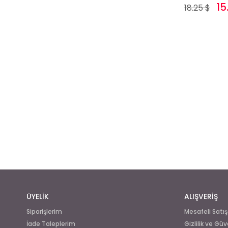
15
18.25 $
ÜYELİK
ALIŞVERİŞ
Siparişlerim
Mesafeli Satı
İade Taleplerim
Gizlilik ve Güv