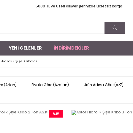
TL ve üzeri alışverişlerinizde ücretsiz kargo!
YENİ GELENLER
İNDİRİMDEKİLER
>
Hidrolik Şişe Krikolar
re (Artan)
Fiyata Göre (Azalan)
Ürün Adına Göre (A>Z)
%15
İndirim
%15İndirim