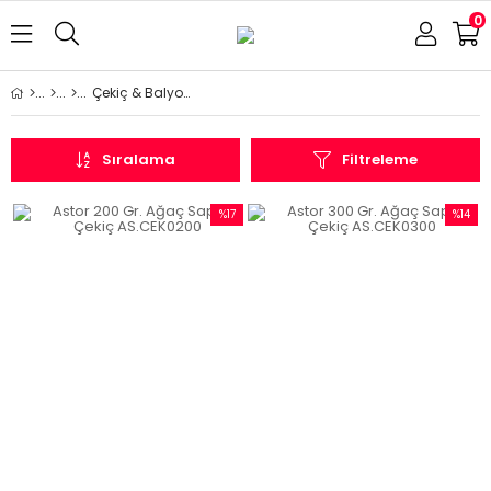
0
Çekiç & Balyoz & Örs
Sıralama
Filtreleme
%17
%14
İndirim
İndirim
%17İndirim
%14İndi