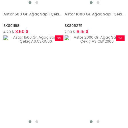
Astor 500 Gr. Ağaç Saplı Çekiç AS.CEK0500
Astor 1000 Gr. Ağaç Saplı Çekiç AS.CEK1000
SKS01198
SKS05275
3.60 $
6.15 $
4.20 $
7.00 $
%9
%7
İndirim
İndirim
%9İndirim
%7İndir