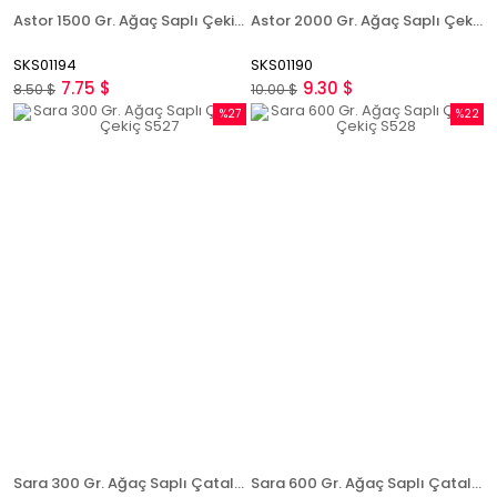
Astor 1500 Gr. Ağaç Saplı Çekiç AS.CEK1500
Astor 2000 Gr. Ağaç Saplı Çekiç AS.CEK2000
SKS01194
SKS01190
7.75 $
9.30 $
8.50 $
10.00 $
%27
%22
İndirim
İndirim
%27İndirim
%22İndi
Sara 300 Gr. Ağaç Saplı Çatal Çekiç S527
Sara 600 Gr. Ağaç Saplı Çatal Çekiç S528