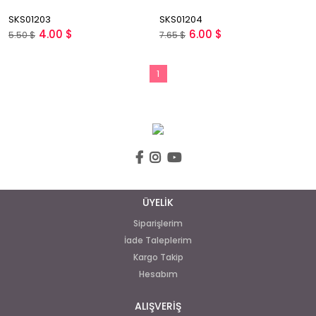
SKS01203
SKS01204
4.00 $
6.00 $
5.50 $
7.65 $
1
ÜYELİK
Siparişlerim
İade Taleplerim
Kargo Takip
Hesabım
ALIŞVERİŞ