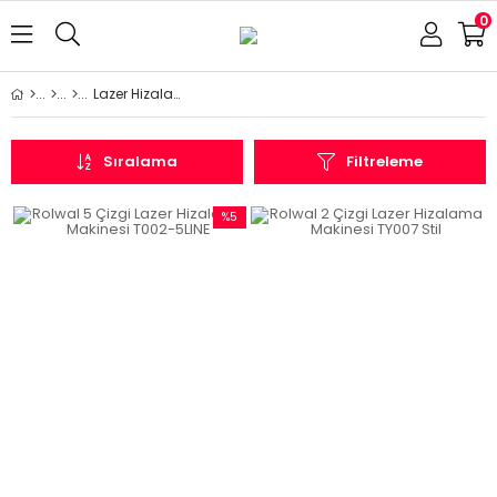
0
Lazer Hizalamalar
Sıralama
Filtreleme
%5
İndirim
%5İndirim