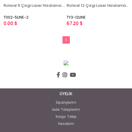
Rolwal 5 Çizgi Lazer Hizalama Makinası T002-5LINE-2
Rolwal 12 Çizgi Lazer Hizalama Makinesi TY3-12LINE
T002-5LINE-2
TY3-12LINE
0.00 $
67.20 $
1
ÜYELİK
Siparişlerim
İade Taleplerim
Kargo Takip
Hesabım