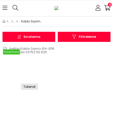
0
Kablo Sıyırmalar
Sıralama
Filtreleme
Fırsat Ürünü
Tükendi