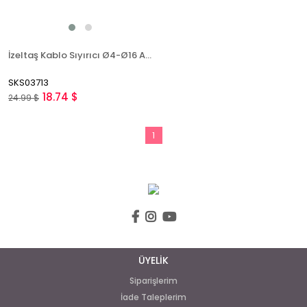
İzeltaş Kablo Sıyırıcı Ø4-Ø16 Arası 03752 50 625
SKS03713
18.74 $
24.99 $
1
ÜYELİK
Siparişlerim
İade Taleplerim