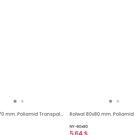
Rolwal 80x70 mm. Poliamid Transpalet Tekerleği
NY-80x80
5.64 $