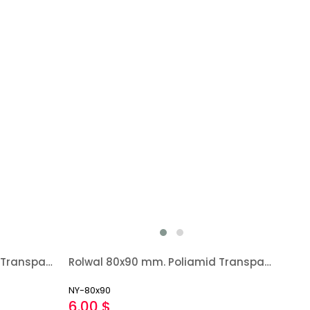
Rolwal 80x80 mm. Poliamid Transpalet Tekerleği
Rolwal 80x90 mm. Poliamid Transpalet Tekerleği
NY-80x90
6.00 $