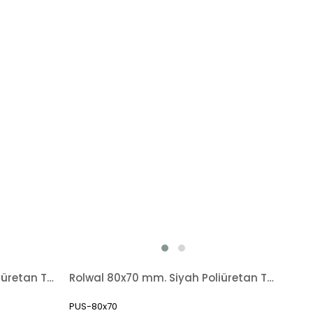
Rolwal 80x60 mm. Siyah Poliüretan Transpalet Tekerleği
Rolwal 80x70 mm. Siyah Poliüretan Transpalet Tekerleği
PUS-80x70