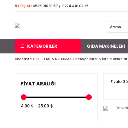
İLETİŞİM
:
0535 010 10 57 / 0224 441 02 26 5000 
KATEGORİLER
GIDA MAKINELERI
Anasayfa
>
İSTİFLEME & KALDIRMA
>
Transpaletler & İstif Makinalar
Fiyata Gö
FIYAT ARALIĞI
4.00 $ - 25.00 $