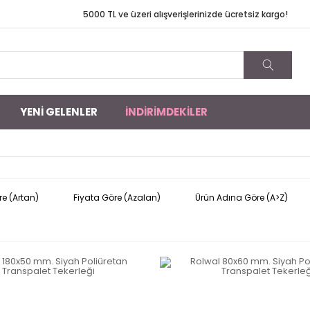
TL ve üzeri alışverişlerinizde ücretsiz kargo!
YENİ GELENLER
İNDİRİMDEKİLER
ı
re (Artan)
Fiyata Göre (Azalan)
Ürün Adına Göre (A>Z)