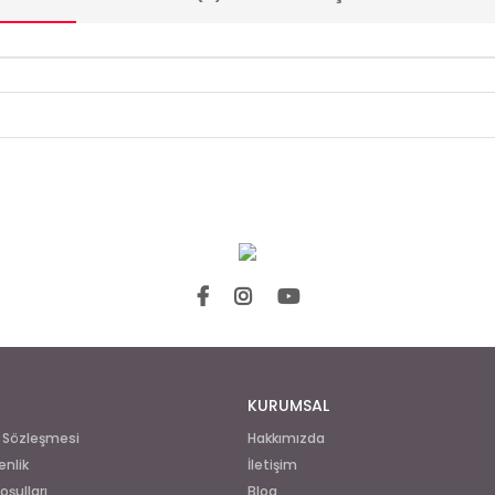
KURUMSAL
ş Sözleşmesi
Hakkımızda
enlik
İletişim
oşulları
Blog