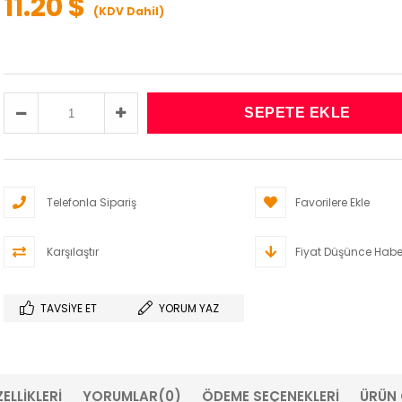
11.20 $
(KDV Dahil)
Telefonla Sipariş
Favorilere Ekle
Karşılaştır
Fiyat Düşünce Habe
TAVSIYE ET
YORUM YAZ
ELLIKLERI
YORUMLAR
(0)
ÖDEME SEÇENEKLERI
ÜRÜN 