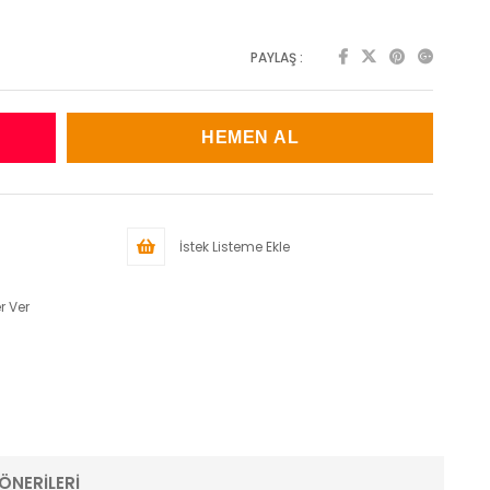
PAYLAŞ :
İstek Listeme Ekle
r Ver
ÖNERILERI