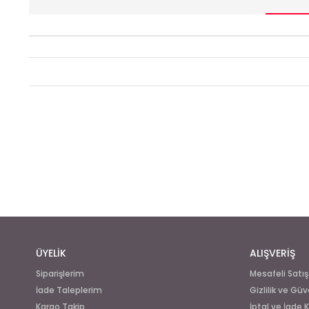
ÜYELİK
ALIŞVERİŞ
Siparişlerim
Mesafeli Satı
İade Taleplerim
Gizlilik ve Güv
Kargo Takip
İptal ve İade K