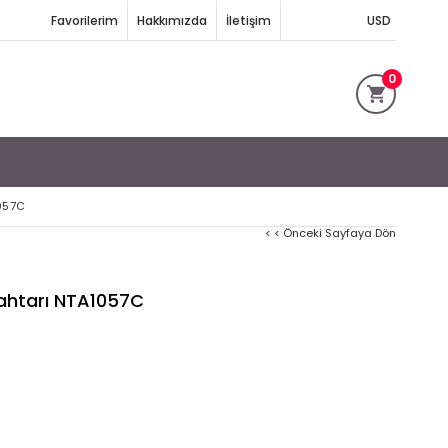
Favorilerim
Hakkımızda
İletişim
USD
0
1057C
< < Önceki Sayfaya Dön
nahtarı NTA1057C