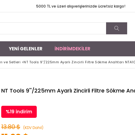
TL ve üzeri alışverişlerinizde ücretsiz kargo!
YENİ GELENLER
İNDİRİMDEKİLER
rı ve Setleri
>
NT Tools 9''/225mm Ayarlı Zincirli Filtre Sökme Anahtarı NTA
NT Tools 9''/225mm Ayarlı Zincirli Filtre Sökme A
%
19
İndirim
13.80 $
(KDV Dahil)